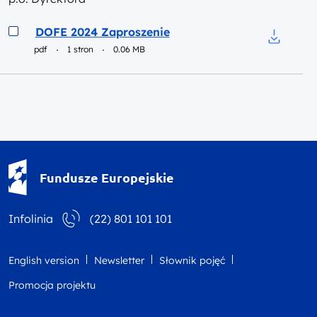
Podgląd
DOFE 2024 Zaproszenie
pdf
1 stron
0.06 MB
Pobierz 
Fundusze Europejskie - logotyp
Fundusze Europejskie
Infolinia
(22) 801 101 101
English version
Newsletter
Słownik pojęć
Promocja projektu