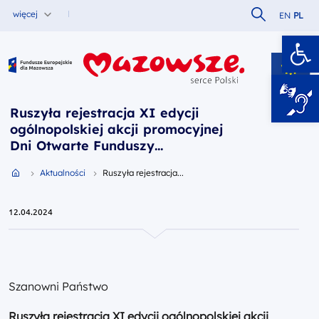
Szukaj w serw
więcej
EN
PL
Ot
Fundusze Europejskie dla Mazowsza
Ruszyła rejestracja XI edycji
ogólnopolskiej akcji promocyjnej
Dni Otwarte Funduszy
Europejskich 2024 (DOFE)
Przejdź do strony głównej portalu
Aktualności
Ruszyła rejestracja...
12.04.2024
Szanowni Państwo
Ruszyła rejestracja XI edycji ogólnopolskiej akcji