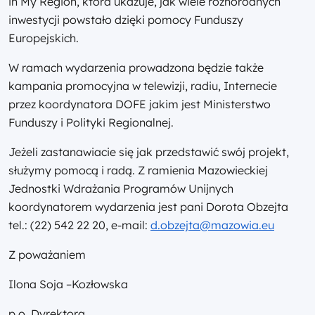
in My Region, która ukazuje, jak wiele różnorodnych
inwestycji powstało dzięki pomocy Funduszy
Europejskich.
W ramach wydarzenia prowadzona będzie także
kampania promocyjna w telewizji, radiu, Internecie
przez koordynatora DOFE jakim jest Ministerstwo
Funduszy i Polityki Regionalnej.
Jeżeli zastanawiacie się jak przedstawić swój projekt,
służymy pomocą i radą. Z ramienia Mazowieckiej
Jednostki Wdrażania Programów Unijnych
koordynatorem wydarzenia jest pani Dorota Obzejta
tel.: (22) 542 22 20, e-mail:
d.obzejta@mazowia.eu
Z poważaniem
Ilona Soja –Kozłowska
p.o. Dyrektora