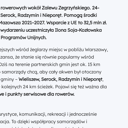
k rowerowych wokół Zalewu Zegrzyńskiego. 24-
 Serock, Radzymin i Nieporęt. Pomogą środki
Mazowsza 2021–2027. Wsparcie z UE to 32,5 mln zł.
 wydarzeniu uczestniczyła Ilona Soja-Kozłowska
a Programów Unijnych.
ejszych wśród żeglarzy miejsc w pobliżu Warszawy,
szansa, że stanie się równie popularny wśród
 Dziś na terenie partnerskich gmin jest ok. 15 km
 samorządy chcą, aby cały akwen był otoczony
e gminy –
Wieliszew, Serock, Radzymin i Nieporęt
,
ę kolejnych 24 km ścieżek. Pojawi się też ważna dla
we i punkty serwisowe dla rowerów.
urystyce, komunikacji, rekreacji i jednocześnie
acja. To dzięki współpracy samorządów i