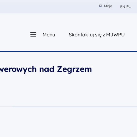
Moje
EN
PL
Moje
z nam
Menu
Skontaktuj się z MJWPU
sza
owerowych nad Zegrzem