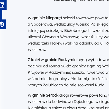
W
gminie Nieporęt
ścieżki rowerowe powsta
a Spacerową, wzdłuż ulicy Wojska Polskieg
istniejącą ścieżkę w Białobrzegach, wzdłuż
ulicami Główną a Wczasową, wzdłuż ulicy Wa
wzdłuż rzeki Narew (wał) na odcinku od ul. 
Wieliszew.
Z kolei w
gminie Radzymin
będą wybudowane
odcinku od ronda S8 do granicy z gminą Woł
Krajowej w Radzyminie; ścieżka rowerowa w u
w Nadmie do granicy z Markami,a takżeście
Starych Załubicach do miejscowości Ruda.
W
gminie Serock
drogi rowerowe powstaną w
Wieliszew do Ludwinowa Dębskiego, w ciągu 
Kiełpińska, a także w ciągu drogi krajowej 