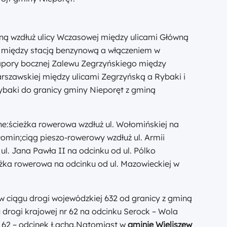
ną wzdłuż ulicy Wczasowej między ulicami Główną
o między stacją benzynową a włączeniem w
 zapory bocznej Zalewu Zegrzyńskiego między
rszawskiej między ulicami Zegrzyńską a Rybaki i
Rybaki do granicy gminy Nieporęt z gminą
:ścieżka rowerowa wzdłuż ul. Wołomińskiej na
omin;ciąg pieszo-rowerowy wzdłuż ul. Armii
l. Jana Pawła II na odcinku od ul. Pólko
żka rowerowa na odcinku od ul. Mazowieckiej w
 ciągu drogi wojewódzkiej 632 od granicy z gminą
drogi krajowej nr 62 na odcinku Serock – Wola
nr 62 – odcinek Łacha.Natomiast w
gminie Wieliszew