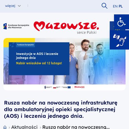
Szukaj w serw
więcej
EN
PL
Ot
Fundusze Europejskie dla Mazowsza
Rusza nabór na nowoczesną infrastrukturę
dla ambulatoryjnej opieki specjalistycznej
(AOS) i leczenia jednego dnia.
Przejdź do strony głównej portalu
Aktualności
Rusza nabór na nowoczesną...