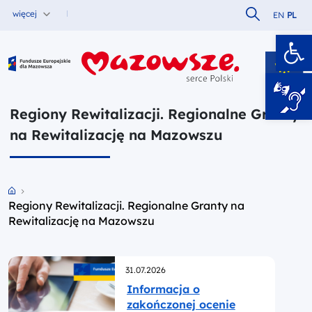
Szukaj w serw
więcej
EN
PL
Ot
Fundusze Europejskie dla Mazowsza
Regiony Rewitalizacji. Regionalne Granty
na Rewitalizację na Mazowszu
Przejdź do strony głównej portalu
Regiony Rewitalizacji. Regionalne Granty na
Rewitalizację na Mazowszu
Opublikowano
31.07.2026
Informacja o
zakończonej ocenie