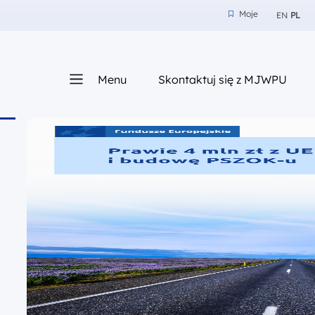
Moje
EN
PL
Moje
z nam
Menu
Skontaktuj się z MJWPU
sza