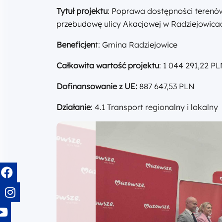
Tytuł projektu
: Poprawa dostępności terenó
przebudowę ulicy Akacjowej w Radziejowica
Beneficjen
t: Gmina Radziejowice
Całkowita wartość projektu
: 1 044 291,22 P
Dofinansowanie z UE:
887 647,53 PLN
Działanie
: 4.1 Transport regionalny i lokalny