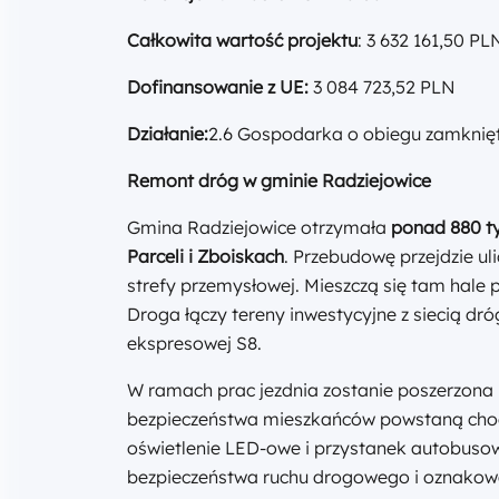
Całkowita wartość projektu
: 3 632 161,50 PL
Dofinansowanie z UE:
3 084 723,52 PLN
Działanie:
2.6 Gospodarka o obiegu zamkni
Remont dróg w gminie Radziejowice
Gmina Radziejowice otrzymała
ponad 880 ty
Parceli i Zboiskach
. Przebudowę przejdzie uli
strefy przemysłowej. Mieszczą się tam hale 
Droga łączy tereny inwestycyjne z siecią dró
ekspresowej S8.
W ramach prac jezdnia zostanie poszerzona 
bezpieczeństwa mieszkańców powstaną chodn
oświetlenie LED-owe i przystanek autobuso
bezpieczeństwa ruchu drogowego i oznakow