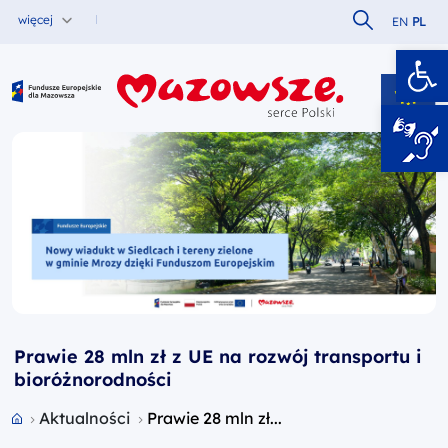
Szukaj w serw
więcej
EN
PL
Ot
Fundusze Europejskie dla Mazowsza
Prawie 28 mln zł z UE na rozwój transportu i
bioróżnorodności
Przejdź do strony głównej portalu
Aktualności
Prawie 28 mln zł...