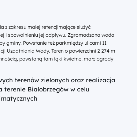
ia z zakresu małej retencjimające służyć
j i spowolnieniu jej odpływu. Zgromadzona woda
y gminy. Powstanie też parkmiędzy ulicami 11
cji Uzdatniania Wody. Teren o powierzchni 2 274 m
innością, powstaną tam łąki kwietne, małe ogrody
ych terenów zielonych oraz realizacja
na terenie Białobrzegów w celu
limatycznych