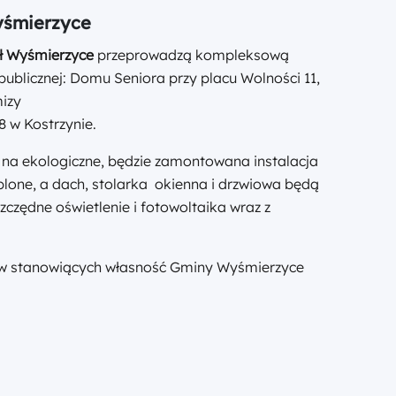
yśmierzyce
zł Wyśmierzyce
przeprowadzą kompleksową
blicznej: Domu Seniora przy placu Wolności 11,
mizy
8 w Kostrzynie.
a na ekologiczne, będzie zamontowana instalacja
eplone, a dach, stolarka okienna i drzwiowa będą
zędne oświetlenie i fotowoltaika wraz z
 stanowiących własność Gminy Wyśmierzyce