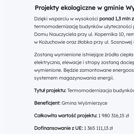
Projekty ekologiczne w gminie W
Dzięki wsparciu w wysokości
ponad 1,3 mln 
termomodernizację budynków użyteczności pu
Domu Nauczyciela przy ul. Kopernika 10, re
w Kożuchowie oraz żłobka przy ul. Sosnowej 
Zostaną wymienione istniejące źródła ciepł
elektryczna, elewacje i stropy zostaną doci
wymienione. Będzie zamontowane energooszc
systemem magazynowania energii.
Tytuł projektu:
Termomodernizacja budynków
Beneficjent:
Gmina Wyśmierzyce
Całkowita wartość projektu:
1 980 316,15 zł
Dofinansowanie z UE:
1 365 111,13 zł