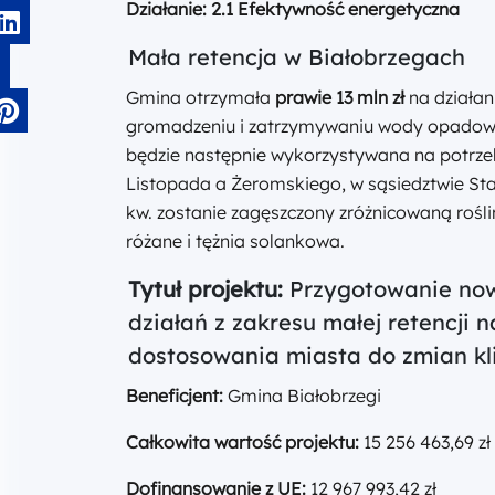
Działanie:
2.1 Efektywność energetyczna
Mała retencja w Białobrzegach
Gmina otrzymała
prawie 13 mln zł
na działan
gromadzeniu i zatrzymywaniu wody opadowe
będzie następnie wykorzystywana na potrzeb
Listopada a Żeromskiego, w sąsiedztwie Sta
kw. zostanie zagęszczony zróżnicowaną rośl
różane i tężnia solankow
a.
Tytuł projektu:
Przygotowanie now
działań z zakresu małej retencji 
dostosowania miasta do zmian k
Beneficjent:
Gmina Białobrzegi
Całkowita wartość projektu:
15 256 463,69 zł
Dofinansowanie z UE:
12 967 993,42 zł