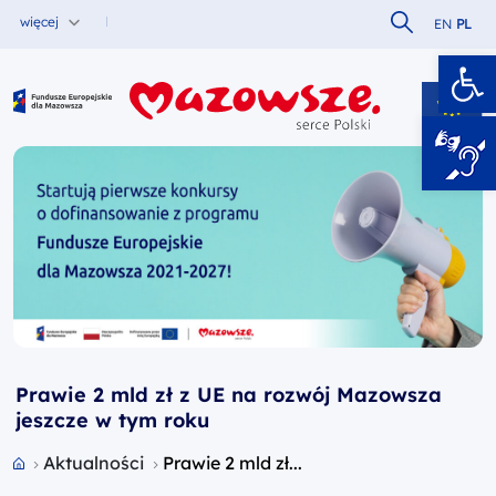
Szukaj w serw
więcej
EN
PL
Ot
Fundusze Europejskie dla Mazowsza
Prawie 2 mld zł z UE na rozwój Mazowsza
jeszcze w tym roku
Przejdź do strony głównej portalu
Aktualności
Prawie 2 mld zł...