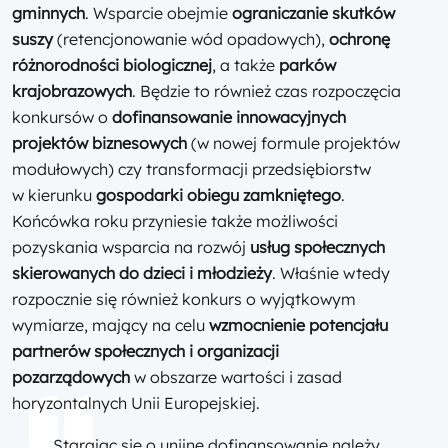
gminnych
. Wsparcie obejmie
ograniczanie skutków
suszy
(retencjonowanie wód opadowych),
ochronę
różnorodności biologicznej
, a także
parków
krajobrazowych
. Będzie to również czas rozpoczęcia
konkursów o
dofinansowanie innowacyjnych
projektów biznesowych
(w nowej formule projektów
modułowych) czy transformacji przedsiębiorstw
w kierunku
gospodarki obiegu zamkniętego
.
Końcówka roku przyniesie także możliwości
pozyskania wsparcia na rozwój
usług społecznych
skierowanych do dzieci i młodzieży
. Właśnie wtedy
rozpocznie się również konkurs o wyjątkowym
wymiarze, mający na celu
wzmocnienie potencjału
partnerów społecznych i organizacji
pozarządowych
w obszarze wartości i zasad
horyzontalnych Unii Europejskiej.
„Starając się o unijne dofinansowanie należy