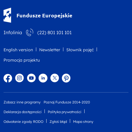
Fundusze Europejskie - logotyp
Fundusze Europejskie
Infolinia
(22) 801 101 101
English version
Newsletter
Słownik pojęć
Promocja projektu
Facebook
Instagram
YouTube
Linkedin
twitter
Pinterest
Zobacz inne programy
Poznaj Fundusze 2014-2020
Deklaracja dostępności
Polityka prywatności
Odwołanie zgody RODO
Zgłoś błąd
Mapa strony