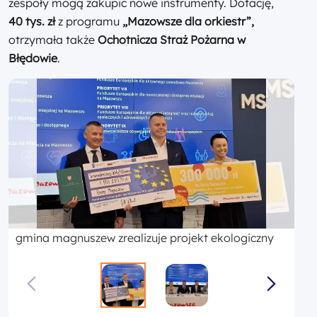
zespoły mogą zakupić nowe instrumenty. Dotację,
40 tys. zł
z programu
„Mazowsze dla orkiestr”,
otrzymała także
Ochotnicza Straż Pożarna w
Błędowie
.
gmina magnuszew zrealizuje projekt ekologiczny