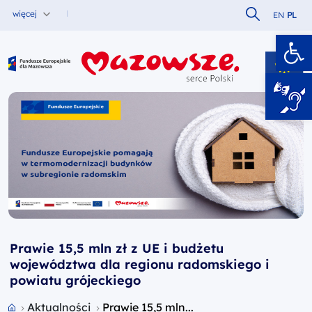
Szukaj w serw
więcej
EN
PL
Ot
Fundusze Europejskie dla Mazowsza
Prawie 15,5 mln zł z UE i budżetu
województwa dla regionu radomskiego i
powiatu grójeckiego
Przejdź do strony głównej portalu
Aktualności
Prawie 15,5 mln...