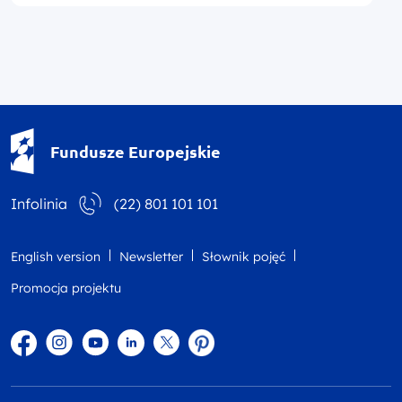
Fundusze Europejskie - logotyp
Fundusze Europejskie
Infolinia
(22) 801 101 101
English version
Newsletter
Słownik pojęć
Promocja projektu
Facebook
Instagram
YouTube
Linkedin
twitter
Pinterest