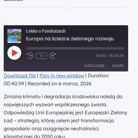
Lekko o Funduszach
Europa na ścieżce zielonego rozwoju
Play
1x
00:00
/
00:40:59
Episode
SUBSCRIBE
SHARE
Download file
|
Play in new window
|
Duration:
00:40:59
|
Recorded on 6 marca, 2026
SHARE
RSS FEED
Zmiana klimatu i degradacja środowiska należą do
LINK
największych wyzwań współczesnego świata.
EMBED
Odpowiedzią Unii Europejskiej jest Europejski Zielony
Ład – strategia, której celem jest transformacja
gospodarki oraz osiągnięcie neutralności
klimatycznej do 2050 roku.