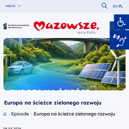
Szukaj w serw
więcej
EN
PL
Ot
Fundusze Europejskie dla Mazowsza
Europa na ścieżce zielonego rozwoju
Przejdź do strony głównej portalu
Episode
Europa na ścieżce zielonego rozwoju
06.03.2026