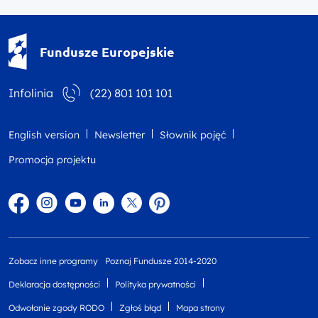
Fundusze Europejskie - logotyp
Fundusze Europejskie
Infolinia
(22) 801 101 101
English version
Newsletter
Słownik pojęć
Promocja projektu
Facebook
Instagram
YouTube
Linkedin
twitter
Pinterest
Zobacz inne programy
Poznaj Fundusze 2014-2020
Deklaracja dostępności
Polityka prywatności
Odwołanie zgody RODO
Zgłoś błąd
Mapa strony