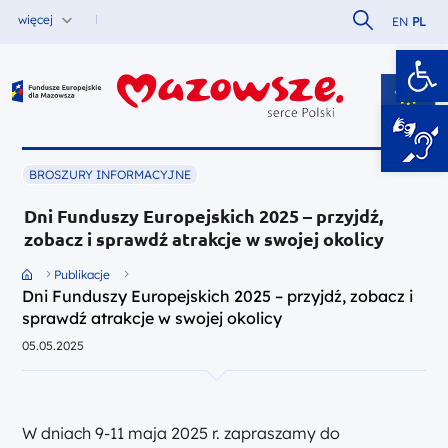
Szukaj w serw
więcej
EN
PL
Ot
Fundusze Europejskie dla Mazowsza
BROSZURY INFORMACYJNE
Dni Funduszy Europejskich 2025 – przyjdź,
zobacz i sprawdź atrakcje w swojej okolicy
Przejdź do strony głównej portalu
Publikacje
Dni Funduszy Europejskich 2025 – przyjdź, zobacz i
sprawdź atrakcje w swojej okolicy
05.05.2025
W dniach 9-11 maja 2025 r. zapraszamy do