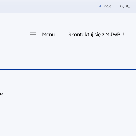
Moje
EN
PL
Moje
z nam
Menu
Skontaktuj się z MJWPU
sza
”