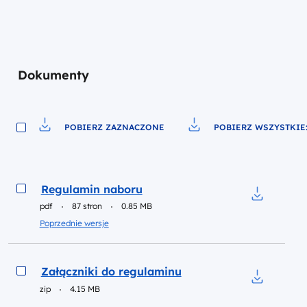
Dokumenty
POBIERZ ZAZNACZONE
POBIERZ WSZYSTKIE:
Pobierz do pliku
Pobierz do pliku
Podgląd
Regulamin naboru
pdf
87 stron
0.85 MB
Pobierz do
Poprzednie wersje
Podgląd
Załączniki do regulaminu
zip
4.15 MB
Pobierz do