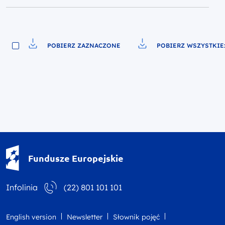
POBIERZ ZAZNACZONE
POBIERZ WSZYSTKIE:
Pobierz do pliku
Pobierz do pliku
Fundusze Europejskie - logotyp
Fundusze Europejskie
Infolinia
(22) 801 101 101
English version
Newsletter
Słownik pojęć