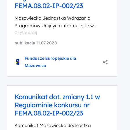
FEMA.08.02-IP-002/23
Mazowiecka Jednostka Wdrażania
Programów Unijnych informuje, że w
Komunikat
Czytaj dalej
ramach naboru nr FEMA.08.02-IP-002/23
dot.
ogłoszonego w ramach Priorytetu VIII
publikacja 11.07.2023
zmiany
Fundusze Europejskie dla aktywnej
1.2
integracji oraz rozwoju usług społecznych i
w
Fundusze Europejskie dla
Regulaminie
zdrowotnych na Mazowszu, Działania 8.2
Mazowsza
konkursu
Ekonomia społeczna nastąpiła aktualizacja
nr
Regulaminu wyboru projektów.
FEMA.08.02-
Szczegółowe informacje znajdują się w
IP-
poniższej tabeli zmian: Pozostałe
002/23
Komunikat dot. zmiany 1.1 w
postanowienia Regulaminu wyboru
Regulaminie konkursu nr
projektów oraz załączniki pozostają […]
FEMA.08.02-IP-002/23
Komunikat Mazowiecka Jednostka