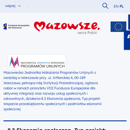
Szukaj w serw
więcej
EN
PL
Fundusze Europejskie dla Mazowsza
Mazowiecka Jednostka Wdrażania Programów Unijnych z
siedzibą w Warszawie przy. ul. Inflanckiej 4, 00-189
Warszawa, pełniąca rolę Instytucji Pośredniczącej, ogłasza
nabór w ramach priorytetu VIII Fundusze Europejskie dla
aktywnej integracji oraz rozwoju usług społecznych i
zdrowotnych, działania 8.2 Ekonomia społeczna, Typ projekt:
Wsparcie przedsiębiorstw społecznych i podmiotów ekonomii
społecznej