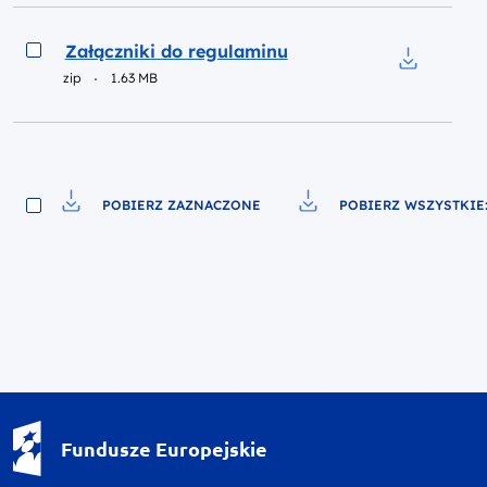
Podgląd
Załączniki do regulaminu
zip
1.63 MB
Pobierz do
POBIERZ ZAZNACZONE
POBIERZ WSZYSTKIE:
Pobierz do pliku
Pobierz do pliku
Fundusze Europejskie - logotyp
Fundusze Europejskie