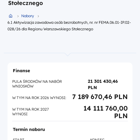
Stołecznego
Przejdź do strony głównej portalu
Nabory
6.1 Aktywizacja zawodowa osób bezrobotnych, nr. nr FEMA.06.01-IP.02-
028/26 dla Regionu Warszawskiego Stołecznego
Finanse
21 301 430,46
PULA ŚRODKÓW NA NABÓR
WNIOSKÓW
PLN
7 189 670,46 PLN
W TYM NA ROK 2026 WYNOSI:
14 111 760,00
W TYM NA ROK 2027
WYNOSI
PLN
Termin naboru
START
KONIEC