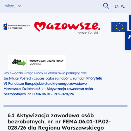
Szukaj w serw
więcej
EN
PL
Fundusze Europejskie dla Mazowsza
Wojewódzki Urząd Pracy w Warszawie pełniący rolę
Instytucji Pośredniczącej ogłasza nabór w ramach
Priorytetu
VI Fundusze Europejskie dla aktywnego zawodowo
Mazowsza
Działania 6.1 – Aktywizacja zawodowa osób
bezrobotnych nr FEMA.06.01-IP.02-028/26
6.1 Aktywizacja zawodowa osób
bezrobotnych, nr. nr FEMA.06.01-IP.02-
028/26 dla Regionu Warszawskiego