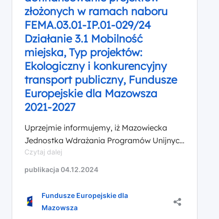
złożonych w ramach naboru
FEMA.03.01-IP.01-029/24
Działanie 3.1 Mobilność
miejska, Typ projektów:
Ekologiczny i konkurencyjny
transport publiczny, Fundusze
Europejskie dla Mazowsza
2021-2027
Uprzejmie informujemy, iż Mazowiecka
Jednostka Wdrażania Programów Unijnych
Informacja
Czytaj dalej
zakończyła ocenę formalną wniosków
o
złożonych w ramach naboru FEMA.03.01-
publikacja 04.12.2024
zakończonej
IP.01-029/24 Działanie 3.1 Mobilność
ocenie
miejska, Typ projektów: Ekologiczny i
formalnej
Fundusze Europejskie dla
wniosków
konkurencyjny transport publiczny,
Mazowsza
o
Fundusze Europejskie dla Mazowsza 2021-