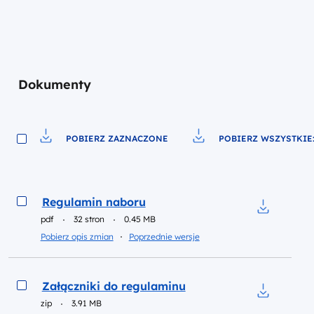
Dokumenty
POBIERZ ZAZNACZONE
POBIERZ WSZYSTKIE:
Pobierz do pliku
Pobierz do pliku
Podgląd
Regulamin naboru
pdf
32 stron
0.45 MB
Pobierz do
Inne dokumenty w kategorii
Pobierz opis zmian
Poprzednie wersje
Podgląd
Załączniki do regulaminu
zip
3.91 MB
Pobierz do