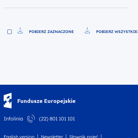
POBIERZ ZAZNACZONE
POBIERZ WSZYSTKIE:
Pobierz do pliku
Pobierz do pliku
Fundusze Europejskie - logotyp
Fundusze Europejskie
Infolinia
(22) 801 101 101
English version
Newsletter
Słownik pojęć