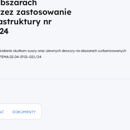
obszarach
zez zastosowanie
rastruktury nr
24
wdziałanie skutkom suszy oraz ulewnych deszczy na obszarach zurbanizowanych
nr FEMA.02.04-IP.01-021/24
AĆ
DOKUMENTY