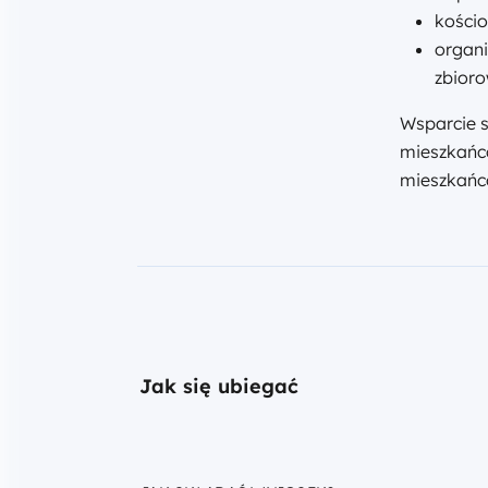
kościo
organi
zbior
Wsparcie s
mieszkańcó
mieszkańc
Jak się ubiegać