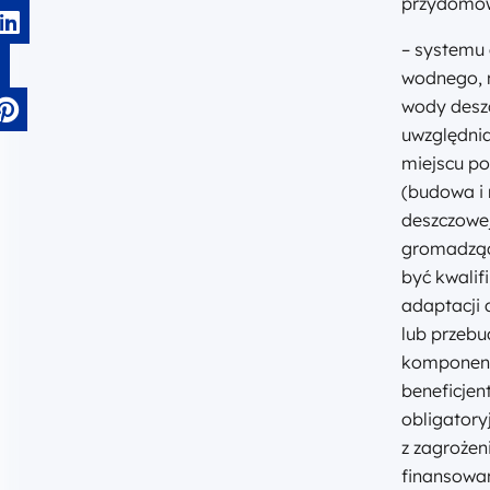
przydomow
– systemu
wodnego, 
wody deszc
uwzględni
miejscu p
(budowa i 
deszczowej
gromadząc
być kwalif
adaptacji 
lub przebu
komponenty
beneficjen
obligatory
z zagrożen
finansowa