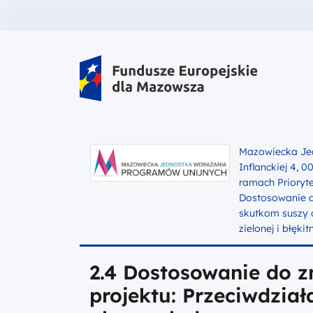
Fundusze Europejskie dla Mazow
Mazowiecka Jed
Inflanckiej 4, 
ramach Prioryte
Dostosowanie do
skutkom suszy 
zielonej i błękit
2.4 Dostosowanie do z
projektu: Przeciwdzia