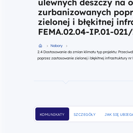
ulewnych deszczy na 
zurbanizowanych popr
zielonej i błękitnej inf
FEMA.02.04-IP.01-021/
Przejdź do strony głównej portalu
Nabory
2.4 Dostosowanie do zmian klimatu typ projektu: Przeci
poprzez zastosowanie zielonej i błękitnej infrastruktury 
KOMUNIKATY
SZCZEGÓŁY
JAK SIĘ UBIEG