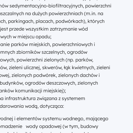
ów sedymentacyjno-biofiltracyjnych, powierzchni
szczalnych na dużych powierzchniach (m.in. na
ch, parkingach, placach, podwórkach), których
jest przede wszystkim zatrzymanie wód
wych w miejscu opadu;
anie parków miejskich, powierzchniowych i
emnych zbiorników szczelnych, ogrodów
owych, powierzchni zielonych (np. parków,
ców, zieleni ulicznej, skwerów, łąk kwietnych, zieleni
owej, zielonych podwórek, zielonych dachów i
 budynków, ogrodów deszczowych, zielonych
anków komunikacji miejskiej);
na infrastruktura związana z systemem
darowania wodą, dotycząca:
i wodnej i elementów systemu wodnego, mającego
romadzenie wody opadowej (w tym, budowy