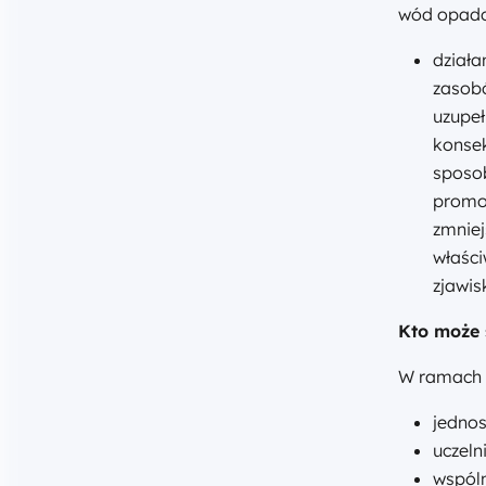
wód opado
działa
zasob
uzupe
konse
sposob
promo
zmniej
właśc
zjawis
Kto może 
W ramach 
jednos
uczeln
wspóln