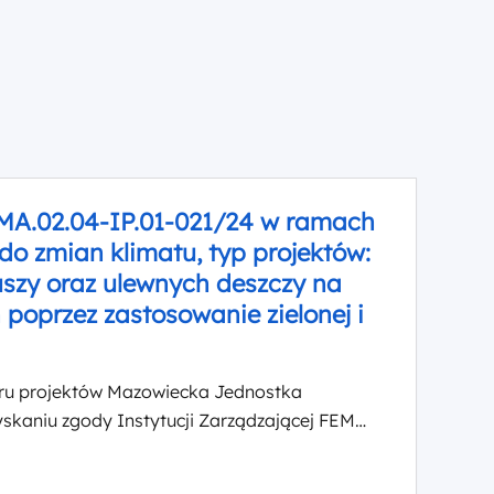
MA.02.04-IP.01-021/24 w ramach
do zmian klimatu, typ projektów:
uszy oraz ulewnych deszczy na
poprzez zastosowanie zielonej i
oru projektów Mazowiecka Jednostka
skaniu zgody Instytucji Zarządzającej FEM
.02.04-IP.01-021/24 w ramach Priorytetu II
j Mazowsza, Działania 2.4 Dostosowanie do