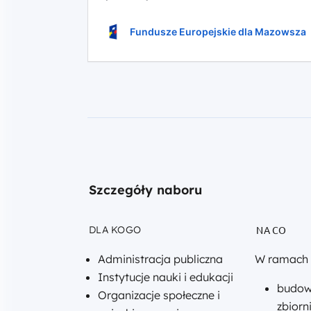
zmian klimatu, typ projektów: Przeciwd
FEMA.02.04-
na obszarach zurbanizowanych poprzez 
IP.01-
Fundusze Europejskie dla Mazowsza
021/24
w
ramach
Działania
2.4
Dostosowanie
do
zmian
klimatu,
typ
Szczegóły naboru
projektów:
Przeciwdziałanie
skutkom
DLA KOGO
NA CO
suszy
oraz
Administracja publiczna
W ramach 
ulewnych
deszczy
Instytucje nauki i edukacji
budow
na
Organizacje społeczne i
obszarach
zbiorn