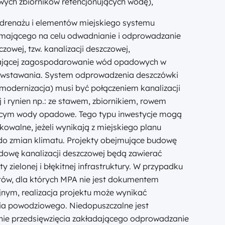
ych zbiorników retencjonujących wodę),
 drenażu i elementów miejskiego systemu
mającego na celu odwadnianie i odprowadzanie
zowej, tzw. kanalizacji deszczowej,
ającej zagospodarowanie wód opadowych w
owstawania. System odprowadzenia deszczówki
modernizacja) musi być połączeniem kanalizacji
 i rynien np.: ze stawem, zbiornikiem, rowem
ym wody opadowe. Tego typu inwestycje mogą
ikowalne, jeżeli wynikają z miejskiego planu
do zmian klimatu. Projekty obejmujące budowę
dowę kanalizacji deszczowej będą zawierać
 zielonej i błękitnej infrastruktury. W przypadku
tów, dla których MPA nie jest dokumentem
jnym, realizacja projektu może wynikać
ia powodziowego. Niedopuszczalne jest
nie przedsięwzięcia zakładającego odprowadzanie