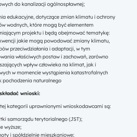
wych do kanalizacji ogólnospławnej;
nia edukacyjne, dotyczące zmian klimatu i ochrony
ów wodnych, które mogą być elementem
łniającym projektu i będą obejmować tematykę:
kwencji jakie mogą powodować zmiany klimatu,
ów przeciwdziałania i adaptacji, w tym
wania właściwych postaw i zachowań, zarówno
szających wpływ człowieka na klimat, jak i
iwych w momencie wystąpienia katastrofalnych
k pochodzenia naturalnego
składać wnioski:
tej kategorii uprawnionymi wnioskodawcami są:
tki samorządu terytorialnego (JST);
ie wyższe;
oty i spółdzielnie mieszkaniowe;