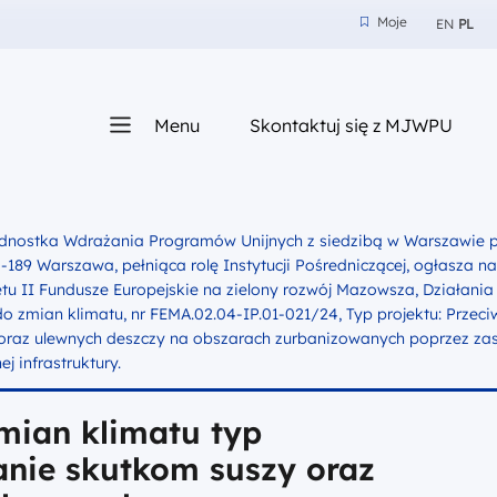
Moje
EN
PL
Moje
z nam
Menu
Skontaktuj się z MJWPU
sza
nostka Wdrażania Programów Unijnych z siedzibą w Warszawie prz
00-189 Warszawa, pełniąca rolę Instytucji Pośredniczącej, ogłasza n
tu II Fundusze Europejskie na zielony rozwój Mazowsza, Działania
 zmian klimatu, nr FEMA.02.04-IP.01-021/24, Typ projektu: Przeci
oraz ulewnych deszczy na obszarach zurbanizowanych poprzez za
nej infrastruktury.
mian klimatu typ
łanie skutkom suszy oraz