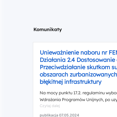
Komunikaty
Unieważnienie naboru nr FE
Działania 2.4 Dostosowanie 
Przeciwdziałanie skutkom s
obszarach zurbanizowanych 
błękitnej infrastruktury
Na mocy punktu 17.2. regulaminu wyb
Wdrażania Programów Unijnych, po uzy
Unieważnienie
Czytaj dalej
2021 – 2027 unieważniła nabór nr FEMA
naboru
Fundusze Europejskie na zielony rozwó
publikacja 07.05.2024
nr