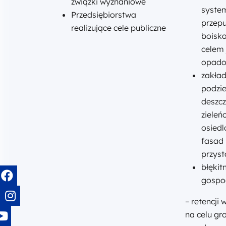
związki wyznaniowe
zurbanizowanych
system
Przedsiębiorstwa
poprzez
przepu
realizujące cele publiczne
zastosowanie
boiska
zielonej
i
celem 
błękitnej
opado
infrastruktury
zakład
podzi
deszcz
zieleń
osiedl
fasad
przyst
błękit
gospo
– retencj
na celu g