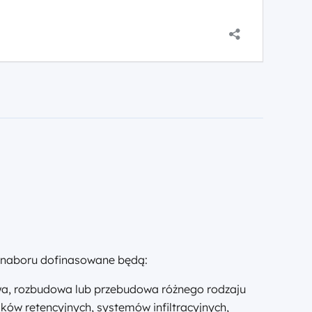
ziałanie skutkom suszy oraz ulewnych deszczy
zastosowanie zielonej […]
naboru dofinasowane będą:
a, rozbudowa lub przebudowa różnego rodzaju
ików retencyjnych, systemów infiltracyjnych,