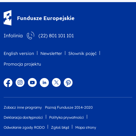
Fundusze Europejskie - logotyp
Fundusze Europejskie
Infolinia
(22) 801 101 101
English version
Newsletter
Słownik pojęć
Promocja projektu
Facebook
Instagram
YouTube
Linkedin
twitter
Pinterest
Zobacz inne programy
Poznaj Fundusze 2014-2020
Deklaracja dostępności
Polityka prywatności
Odwołanie zgody RODO
Zgłoś błąd
Mapa strony