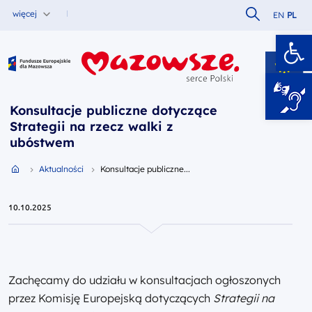
Szukaj w serw
więcej
EN
PL
Ot
Fundusze Europejskie dla Mazowsza
Konsultacje publiczne dotyczące
Strategii na rzecz walki z
ubóstwem
Przejdź do strony głównej portalu
Aktualności
Konsultacje publiczne...
10.10.2025
Zachęcamy do udziału w konsultacjach ogłoszonych
przez Komisję Europejską dotyczących
Strategii na