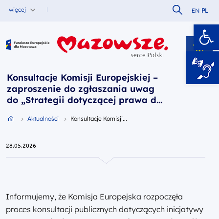
Szukaj w serw
więcej
EN
PL
Ot
Fundusze Europejskie dla Mazowsza
Konsultacje Komisji Europejskiej –
zaproszenie do zgłaszania uwag
do „Strategii dotyczącej prawa do
pozostania: twój region, twoja
Przejdź do strony głównej portalu
Aktualności
Konsultacje Komisji...
przyszłość”
28.05.2026
Informujemy, że Komisja Europejska rozpoczęła
proces konsultacji publicznych dotyczących inicjatywy