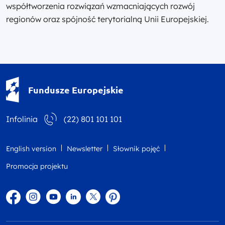
współtworzenia rozwiązań wzmacniających rozwój
regionów oraz spójność terytorialną Unii Europejskiej.
Fundusze Europejskie - logotyp
Fundusze Europejskie
Infolinia
(22) 801 101 101
English version
Newsletter
Słownik pojęć
Promocja projektu
Facebook
Instagram
YouTube
Linkedin
twitter
Pinterest