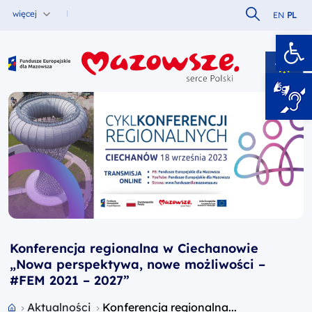
Szukaj w serw
więcej
EN
PL
Ot
Fundusze Europejskie dla Mazowsza
Konferencja regionalna w Ciechanowie
„Nowa perspektywa, nowe możliwości –
#FEM 2021 – 2027”
Przejdź do strony głównej portalu
Aktualności
Konferencja regionalna...