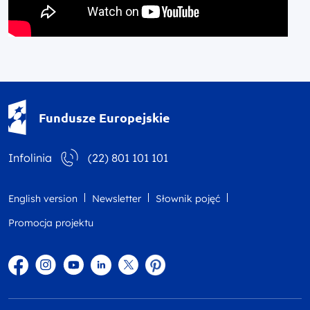
Fundusze Europejskie - logotyp
Fundusze Europejskie
Infolinia
(22) 801 101 101
English version
Newsletter
Słownik pojęć
Promocja projektu
Facebook
Instagram
YouTube
Linkedin
twitter
Pinterest