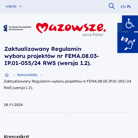
Szukaj w serw
więcej
EN
PL
Ot
Fundusze Europejskie dla Mazowsza
Zaktualizowany Regulamin
wyboru projektów nr FEMA.08.03-
IP.01-055/24 RWS (wersja 1.2).
Przejdź do strony głównej portalu
Komunikaty
Zaktualizowany Regulamin wyboru projektów nr FEMA.08.03-IP.01-055/24
RWS (wersja 1.2).
28.11.2024
Komunikat