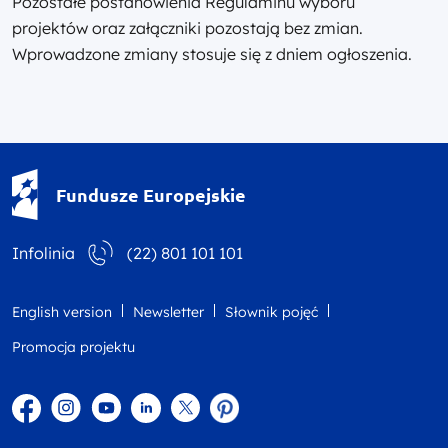
Pozostałe postanowienia Regulaminu wyboru
projektów oraz załączniki pozostają bez zmian.
Wprowadzone zmiany stosuje się z dniem ogłoszenia.
Fundusze Europejskie - logotyp
Fundusze Europejskie
Infolinia
(22) 801 101 101
English version
Newsletter
Słownik pojęć
Promocja projektu
Facebook
Instagram
YouTube
Linkedin
twitter
Pinterest