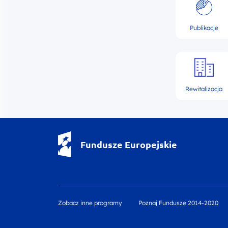
Publikacje
Rewitalizacja
Fundusze Europejskie - logotyp
Fundusze Europejskie
Zobacz inne programy
Poznaj Fundusze 2014-2020