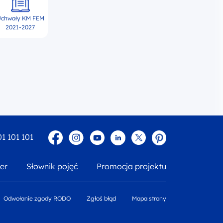
chwały KM FEM
2021-2027
Facebook
Instagram
YouTube
Linkedin
twitter
Pinterest
01 101 101
er
Słownik pojęć
Promocja projektu
Odwołanie zgody RODO
Zgłoś błąd
Mapa strony