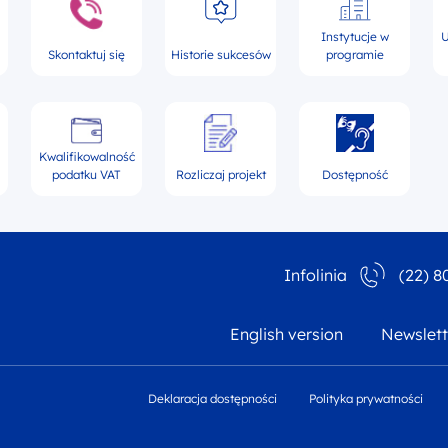
Instytucje w
U
Skontaktuj się
Historie sukcesów
programie
Kwalifikowalność
podatku VAT
Rozliczaj projekt
Dostępność
Infolinia
(22) 8
English version
Newslett
Deklaracja dostępności
Polityka prywatności