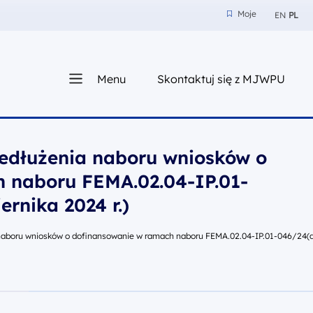
Moje
EN
PL
Moje
z nam
Menu
Skontaktuj się z MJWPU
sza
edłużenia naboru wniosków o
 naboru FEMA.02.04-IP.01-
rnika 2024 r.)
naboru wniosków o dofinansowanie w ramach naboru FEMA.02.04-IP.01-046/24(dec