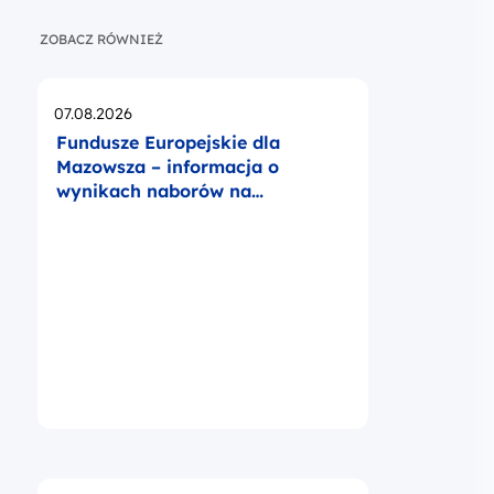
ZOBACZ RÓWNIEŻ
Opublikowano
07.08.2026
Fundusze Europejskie dla
Mazowsza – informacja o
wynikach naborów na
operatorów BUR na Mazowszu