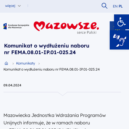
Szukaj w serw
więcej
EN
PL
Ot
Fundusze Europejskie dla Mazowsza
Komunikat o wydłużeniu naboru
nr FEMA.08.01-IP.01-025.24
Przejdź do strony głównej portalu
Komunikaty
Komunikat o wydłużeniu naboru nr FEMA.08.01-IP.01-025.24
09.04.2024
Mazowiecka Jednostka Wdrażania Programów
Unijnych informuje, że w ramach naboru