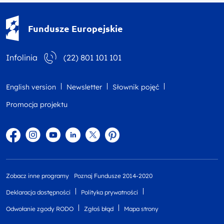
Fundusze Europejskie - logotyp
Fundusze Europejskie
Infolinia
(22) 801 101 101
English version
Newsletter
Słownik pojęć
Promocja projektu
Facebook
Instagram
YouTube
Linkedin
twitter
Pinterest
Zobacz inne programy
Poznaj Fundusze 2014-2020
Deklaracja dostępności
Polityka prywatności
Odwołanie zgody RODO
Zgłoś błąd
Mapa strony