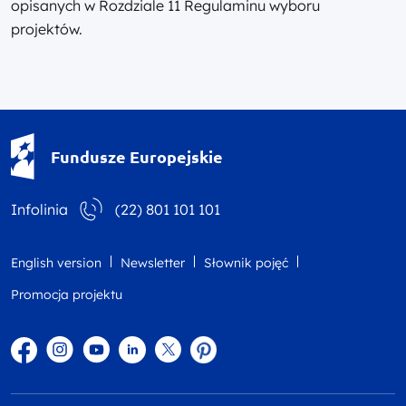
opisanych w Rozdziale 11 Regulaminu wyboru
projektów.
Fundusze Europejskie - logotyp
Fundusze Europejskie
Infolinia
(22) 801 101 101
English version
Newsletter
Słownik pojęć
Promocja projektu
Facebook
Instagram
YouTube
Linkedin
twitter
Pinterest