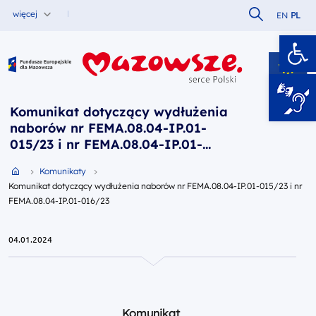
Szukaj w serw
więcej
EN
PL
Ot
Fundusze Europejskie dla Mazowsza
Komunikat dotyczący wydłużenia
naborów nr FEMA.08.04-IP.01-
015/23 i nr FEMA.08.04-IP.01-
016/23
Przejdź do strony głównej portalu
Komunikaty
Komunikat dotyczący wydłużenia naborów nr FEMA.08.04-IP.01-015/23 i nr
FEMA.08.04-IP.01-016/23
04.01.2024
Komunikat