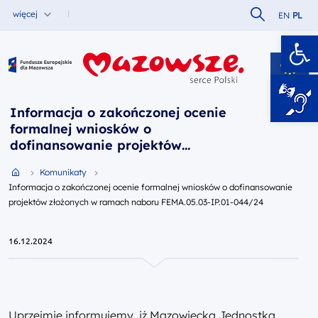
Szukaj w serw
więcej
EN
PL
Ot
Fundusze Europejskie dla Mazowsza
Informacja o zakończonej ocenie
formalnej wniosków o
dofinansowanie projektów
złożonych w ramach naboru
Przejdź do strony głównej portalu
Komunikaty
FEMA.05.03-IP.01-044/24
Informacja o zakończonej ocenie formalnej wniosków o dofinansowanie
projektów złożonych w ramach naboru FEMA.05.03-IP.01-044/24
16.12.2024
Uprzejmie informujemy, iż Mazowiecka Jednostka