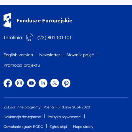
Fundusze Europejskie - logotyp
Fundusze Europejskie
Infolinia
(22) 801 101 101
English version
Newsletter
Słownik pojęć
Promocja projektu
Facebook
Instagram
YouTube
Linkedin
twitter
Pinterest
Zobacz inne programy
Poznaj Fundusze 2014-2020
Deklaracja dostępności
Polityka prywatności
Odwołanie zgody RODO
Zgłoś błąd
Mapa strony