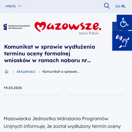
Szukaj w serw
więcej
EN
PL
Ot
Fundusze Europejskie dla Mazowsza
Komunikat w sprawie wydłużenia
terminu oceny formalnej
wniosków w ramach naboru nr
FEMA.02.06-IP.01-077/25
Przejdź do strony głównej portalu
Aktualności
Komunikat w sprawie...
19.03.2026
Mazowiecka Jednostka Wdrażania Programów
Unijnych informuje, że został wydłużony termin oceny