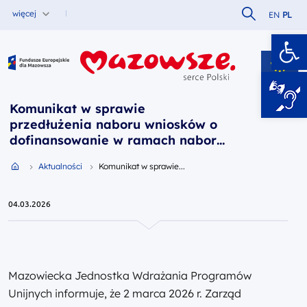
Szukaj w serw
więcej
EN
PL
Ot
Fundusze Europejskie dla Mazowsza
Komunikat w sprawie
przedłużenia naboru wniosków o
dofinansowanie w ramach naboru
FEMA.05.06-IP.01-084/26 (decyzja
Przejdź do strony głównej portalu
Aktualności
Komunikat w sprawie...
2 marca 2026 r.)
04.03.2026
Mazowiecka Jednostka Wdrażania Programów
Unijnych informuje, że 2 marca 2026 r. Zarząd