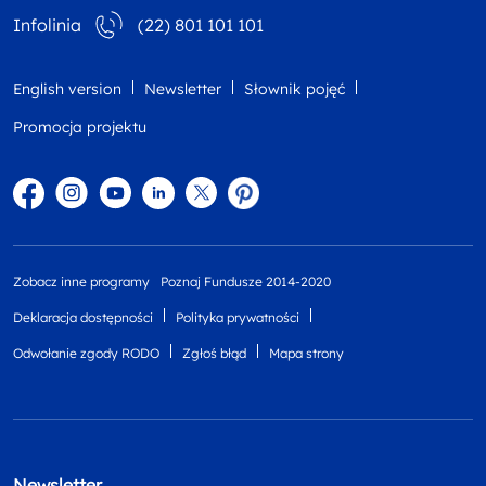
Infolinia
(22) 801 101 101
English version
Newsletter
Słownik pojęć
Promocja projektu
Facebook
Instagram
YouTube
Linkedin
twitter
Pinterest
Zobacz inne programy
Poznaj Fundusze 2014-2020
Deklaracja dostępności
Polityka prywatności
Odwołanie zgody RODO
Zgłoś błąd
Mapa strony
Newsletter