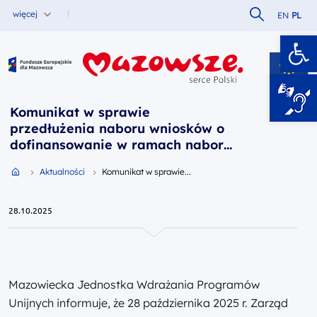
Szukaj w serw
więcej
EN
PL
Ot
Fundusze Europejskie dla Mazowsza
Komunikat w sprawie
przedłużenia naboru wniosków o
dofinansowanie w ramach naboru
FEMA.05.02-IP.01-071/25 (decyzja
Przejdź do strony głównej portalu
Aktualności
Komunikat w sprawie...
28 października 2025 r.)
28.10.2025
Mazowiecka Jednostka Wdrażania Programów
Unijnych informuje, że 28 października 2025 r. Zarząd