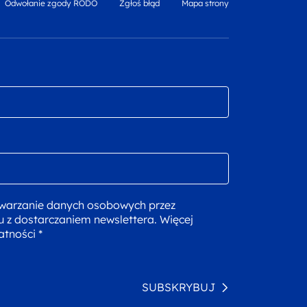
Odwołanie zgody RODO
Zgłoś błąd
Mapa strony
warzanie danych osobowych przez
u z dostarczaniem newslettera. Więcej
atności *
SUBSKRYBUJ