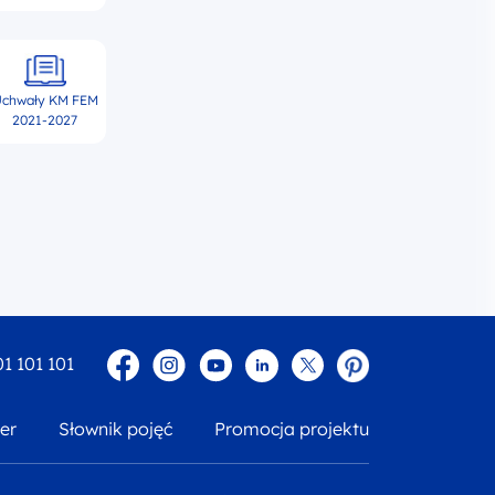
chwały KM FEM
2021-2027
Facebook
Instagram
YouTube
Linkedin
twitter
Pinterest
01 101 101
er
Słownik pojęć
Promocja projektu