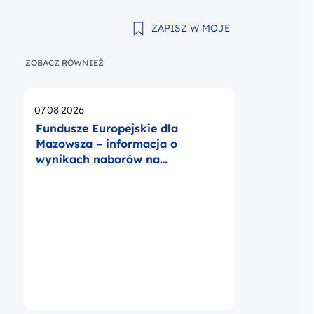
ZAPISZ W MOJE
ZOBACZ RÓWNIEŻ
Opublikowano
07.08.2026
Fundusze Europejskie dla
Mazowsza – informacja o
wynikach naborów na
operatorów BUR na Mazowszu