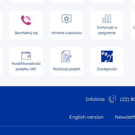
Instytucje w
U
Skontaktuj się
Historie sukcesów
programie
Kwalifikowalność
podatku VAT
Rozliczaj projekt
Dostępność
Infolinia
(22) 8
English version
Newslett