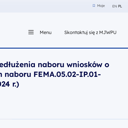
Moje
EN
PL
Moje
z nam
Menu
Skontaktuj się z MJWPU
sza
edłużenia naboru wniosków o
 naboru FEMA.05.02-IP.01-
24 r.)