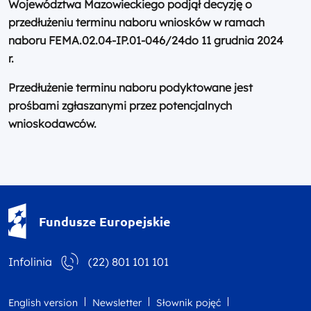
Województwa Mazowieckiego podjął decyzję o
przedłużeniu terminu naboru wniosków w ramach
naboru FEMA.02.04-IP.01-046/24
do 11 grudnia 2024
r.
Przedłużenie terminu naboru podyktowane jest
prośbami zgłaszanymi przez potencjalnych
wnioskodawców.
Fundusze Europejskie - logotyp
Fundusze Europejskie
Infolinia
(22) 801 101 101
English version
Newsletter
Słownik pojęć