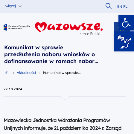
Szukaj w serw
więcej
EN
PL
Ot
Fundusze Europejskie dla Mazowsza
Komunikat w sprawie
przedłużenia naboru wniosków o
dofinansowanie w ramach naboru
FEMA.02.04-IP.01-046/24(decyzja
Przejdź do strony głównej portalu
Aktualności
Komunikat w sprawie...
21 października 2024 r.)
22.10.2024
Mazowiecka Jednostka Wdrażania Programów
Unijnych informuje, że 21 października 2024 r. Zarząd