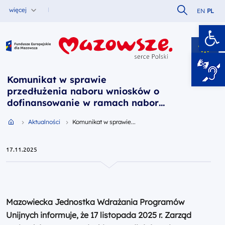
Szukaj w serw
więcej
EN
PL
Ot
Fundusze Europejskie dla Mazowsza
Komunikat w sprawie
przedłużenia naboru wniosków o
dofinansowanie w ramach naboru
FEMA.02.02-IP.01-067/25 (decyzja
Przejdź do strony głównej portalu
Aktualności
Komunikat w sprawie...
17 listopada 2025 r.)
17.11.2025
Mazowiecka Jednostka Wdrażania Programów
Unijnych informuje, że 17 listopada 2025 r. Zarząd