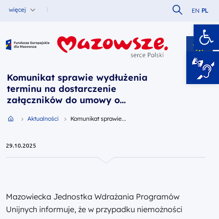
Szukaj w serw
więcej
EN
PL
Ot
Fundusze Europejskie dla Mazowsza
Komunikat sprawie wydłużenia
terminu na dostarczenie
załączników do umowy o
dofinansowanie dotyczących
Przejdź do strony głównej portalu
Aktualności
Komunikat sprawie...
prawomocnych pozwoleń na
budowę.
29.10.2025
Mazowiecka Jednostka Wdrażania Programów
Unijnych informuje, że w przypadku niemożności