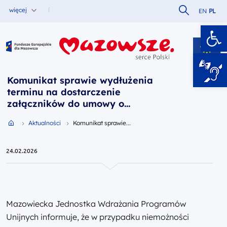
Szukaj w serw
więcej
EN
PL
Ot
Fundusze Europejskie dla Mazowsza
Komunikat sprawie wydłużenia
terminu na dostarczenie
załączników do umowy o
dofinansowanie dotyczących
Przejdź do strony głównej portalu
Aktualności
Komunikat sprawie...
prawomocnych pozwoleń na
budowę.
24.02.2026
Mazowiecka Jednostka Wdrażania Programów
Unijnych informuje, że w przypadku niemożności