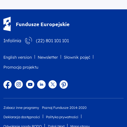
Fundusze Europejskie - logotyp
Fundusze Europejskie
Infolinia
(22) 801 101 101
English version
Newsletter
Słownik pojęć
Promocja projektu
Facebook
Instagram
YouTube
Linkedin
twitter
Pinterest
Zobacz inne programy
Poznaj Fundusze 2014-2020
Deklaracja dostępności
Polityka prywatności
Odwołanie zgody RODO
Zgłoś błąd
Mapa strony