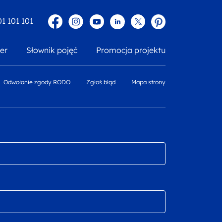
Facebook
Instagram
YouTube
Linkedin
twitter
Pinterest
01 101 101
er
Słownik pojęć
Promocja projektu
Odwołanie zgody RODO
Zgłoś błąd
Mapa strony