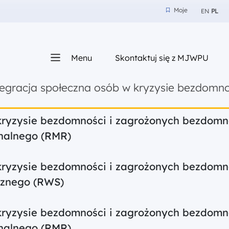
Moje
EN
PL
Moje
z nam
Menu
Skontaktuj się z MJWPU
sza
tegracja społeczna osób w kryzysie bezdomn
kryzysie bezdomności i zagrożonych bezdomno
nalnego (RMR)
kryzysie bezdomności i zagrożonych bezdomno
cznego (RWS)
kryzysie bezdomności i zagrożonych bezdomno
nalnego (RMR)