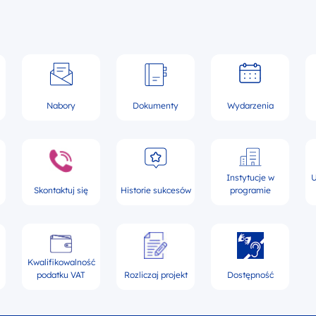
Nabory
Dokumenty
Wydarzenia
Instytucje w
U
Skontaktuj się
Historie sukcesów
programie
Kwalifikowalność
podatku VAT
Rozliczaj projekt
Dostępność