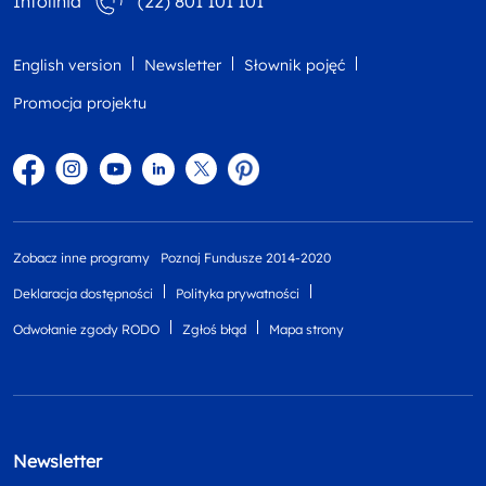
Infolinia
(22) 801 101 101
English version
Newsletter
Słownik pojęć
Promocja projektu
Facebook
Instagram
YouTube
Linkedin
twitter
Pinterest
Zobacz inne programy
Poznaj Fundusze 2014-2020
Deklaracja dostępności
Polityka prywatności
Odwołanie zgody RODO
Zgłoś błąd
Mapa strony
Newsletter