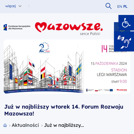
Szukaj w serw
więcej
EN
PL
Ot
Fundusze Europejskie dla Mazowsza
Już w najbliższy wtorek 14. Forum Rozwoju
Mazowsza!
Przejdź do strony głównej portalu
Aktualności
Już w najbliższy...