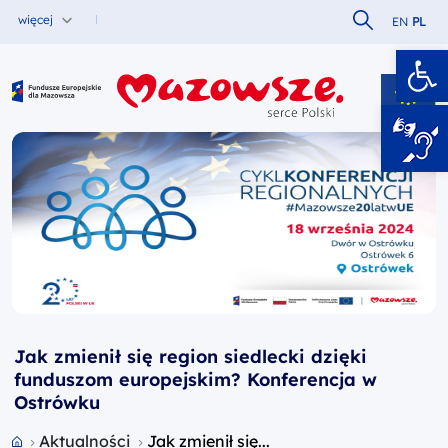
Szukaj w serw
więcej
EN
PL
Ot
Fundusze Europejskie dla Mazowsza
Jak zmienił się region siedlecki dzięki
funduszom europejskim? Konferencja w
Ostrówku
Przejdź do strony głównej portalu
Aktualności
Jak zmienił się...