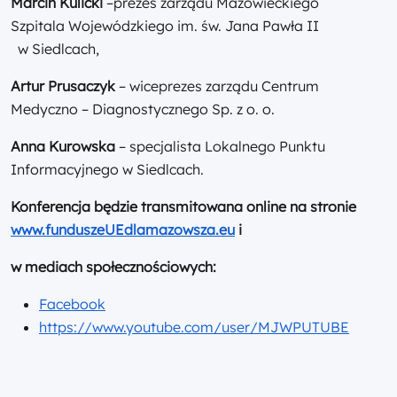
Marcin Kulicki
–prezes zarządu Mazowieckiego
Szpitala Wojewódzkiego im. św. Jana Pawła II
w Siedlcach,
Artur Prusaczyk
– wiceprezes zarządu Centrum
Medyczno – Diagnostycznego Sp. z o. o.
Anna Kurowska
– specjalista Lokalnego Punktu
Informacyjnego w Siedlcach.
Konferencja będzie transmitowana online na stronie
www.funduszeUEdlamazowsza.eu
i
w mediach społecznościowych:
Facebook
https://www.youtube.com/user/MJWPUTUBE