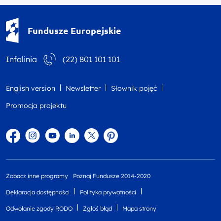
Fundusze Europejskie - logotyp
Fundusze Europejskie
Infolinia
(22) 801 101 101
English version
Newsletter
Słownik pojęć
Promocja projektu
Facebook
Instagram
YouTube
Linkedin
twitter
Pinterest
Zobacz inne programy
Poznaj Fundusze 2014-2020
Deklaracja dostępności
Polityka prywatności
Odwołanie zgody RODO
Zgłoś błąd
Mapa strony