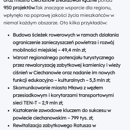
oraz miasta Ciechanów zrealizowali łącznie
ponad
950
projektów
.Tak znaczące wsparcie dla regionu,
wpłynęło na poprawę jakości życia mieszkańców w
niemal każdym obszarze. Oto kilka przykładów:
Budowa ścieżek rowerowych w ramach działania
ograniczenie zanieczyszczeń powietrza i rozwój
mobilności miejskiej – 49,4 mln zł;
Wzrost regionalnego potencjału turystycznego
przez rewaloryzację zabytkowej kamienicy i wieży
ciśnień w Ciechanowie oraz nadanie im nowych
funkcji edukacyjno – kulturalnych – 5,3 mln zł;
Skomunikowanie miasta Mława z węzłem
przesiadkowym i korytarzami transportowymi
sieci TEN-T – 2,9 mln zł;
Kształcenie zawodowe kluczem do sukcesu w
powiecie ciechanowskim – 799 tys. zł;
Rewitalizacja zabytkowego Ratusza w