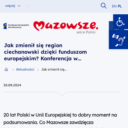
Szukaj w serw
więcej
EN
PL
Ot
Fundusze Europejskie dla Mazowsza
Jak zmienił się region
ciechanowski dzięki funduszom
europejskim? Konferencja w
Opinogórze Górnej
Przejdź do strony głównej portalu
Aktualności
Jak zmienił się...
30.09.2024
20 lat Polski w Unii Europejskiej to dobry moment na
podsumowania. Co Mazowsze zawdzięcza