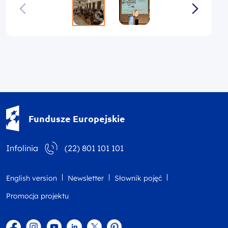
Fundusze Europejskie - logotyp
Fundusze Europejskie
Infolinia
(22) 801 101 101
English version
Newsletter
Słownik pojęć
Promocja projektu
Facebook
Instagram
YouTube
Linkedin
twitter
Pinterest