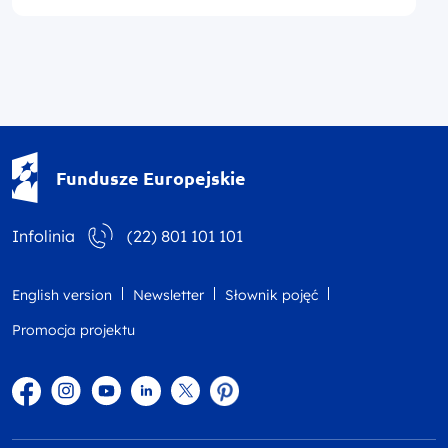
Fundusze Europejskie - logotyp
Fundusze Europejskie
Infolinia
(22) 801 101 101
English version
Newsletter
Słownik pojęć
Promocja projektu
Facebook
Instagram
YouTube
Linkedin
twitter
Pinterest