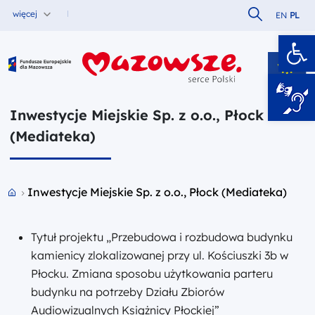
Szukaj w serw
więcej
EN
PL
Ot
Fundusze Europejskie dla Mazowsza
Inwestycje Miejskie Sp. z o.o., Płock
(Mediateka)
Przejdź do strony głównej portalu
Inwestycje Miejskie Sp. z o.o., Płock (Mediateka)
Tytuł projektu „Przebudowa i rozbudowa budynku
kamienicy zlokalizowanej przy ul. Kościuszki 3b w
Płocku. Zmiana sposobu użytkowania parteru
budynku na potrzeby Działu Zbiorów
Audiowizualnych Książnicy Płockiej”