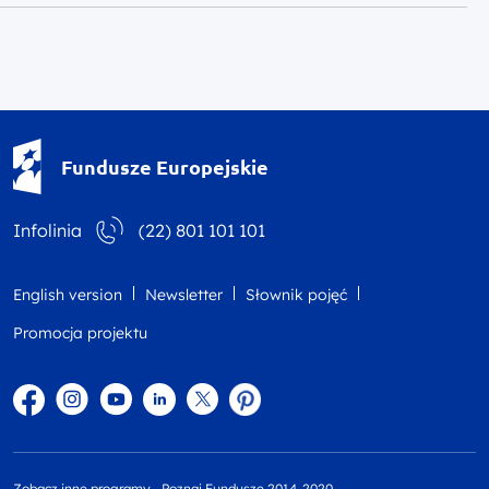
Fundusze Europejskie - logotyp
Fundusze Europejskie
Infolinia
(22) 801 101 101
English version
Newsletter
Słownik pojęć
Promocja projektu
Facebook
Instagram
YouTube
Linkedin
twitter
Pinterest
Zobacz inne programy
Poznaj Fundusze 2014-2020