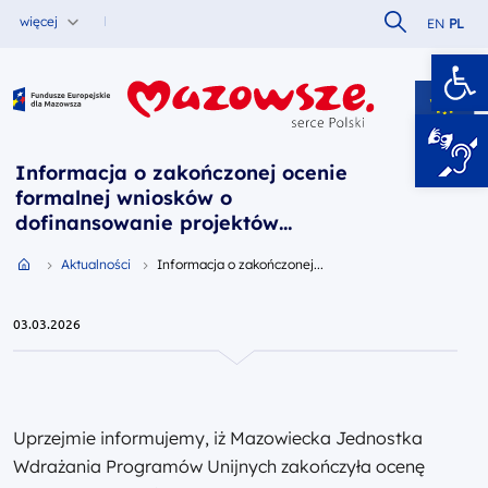
Szukaj w serw
więcej
EN
PL
Ot
Fundusze Europejskie dla Mazowsza
Informacja o zakończonej ocenie
formalnej wniosków o
dofinansowanie projektów
złożonych w ramach naboru
Przejdź do strony głównej portalu
Aktualności
Informacja o zakończonej...
FEMA.09.01-IP.01-072/25,
Działanie 9.1 Rewitalizacja miast,
Typ projektu: Rewitalizacja
03.03.2026
obszarów zdegradowanych
programu Fundusze Europejskie
dla Mazowsza 2021-2027
Uprzejmie informujemy, iż Mazowiecka Jednostka
Wdrażania Programów Unijnych zakończyła ocenę