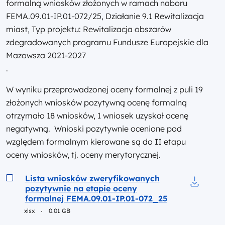
formalną wniosków złożonych w ramach naboru
FEMA.09.01-IP.01-072/25, Działanie 9.1 Rewitalizacja
miast, Typ projektu: Rewitalizacja obszarów
zdegradowanych programu Fundusze Europejskie dla
Mazowsza 2021-2027
.
W wyniku przeprowadzonej oceny formalnej z puli 19
złożonych wniosków pozytywną ocenę formalną
otrzymało 18 wniosków, 1 wniosek uzyskał ocenę
negatywną. Wnioski pozytywnie ocenione pod
względem formalnym kierowane są do II etapu
oceny wniosków, tj. oceny merytorycznej.
Podgląd
Lista wniosków zweryfikowanych
pozytywnie na etapie oceny
Pobierz 
formalnej FEMA.09.01-IP.01-072_25
xlsx
0.01 GB