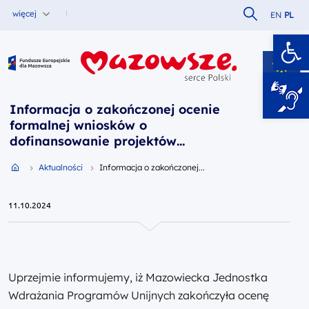
Szukaj w serw
więcej
EN
PL
Ot
Fundusze Europejskie dla Mazowsza
Informacja o zakończonej ocenie
formalnej wniosków o
dofinansowanie projektów
złożonych w ramach naboru
Przejdź do strony głównej portalu
Aktualności
Informacja o zakończonej...
FEMA.05.07-IP.01-039/24
Działanie 5.7 Kultura i turystyka,
Typ projektów: Turystyczne szlaki
11.10.2024
tematyczne i produkty
turystyczne (odwołujące się do
walorów historycznych,
kulturowych, przyrodniczych i
Uprzejmie informujemy, iż Mazowiecka Jednostka
kulinarnych), Fundusze
Wdrażania Programów Unijnych zakończyła ocenę
Europejskie dla Mazowsza 2021-