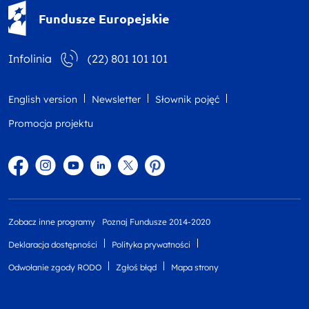
Fundusze Europejskie - logotyp
Fundusze Europejskie
Infolinia
(22) 801 101 101
English version
Newsletter
Słownik pojęć
Promocja projektu
Facebook
Instagram
YouTube
Linkedin
twitter
Pinterest
Zobacz inne programy
Poznaj Fundusze 2014-2020
Deklaracja dostępności
Polityka prywatności
Odwołanie zgody RODO
Zgłoś błąd
Mapa strony