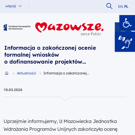
Szukaj w serw
więcej
EN
PL
Ot
Fundusze Europejskie dla Mazowsza
Informacja o zakończonej ocenie
formalnej wniosków
o dofinansowanie projektów
złożonych w ramach naboru
Przejdź do strony głównej portalu
Aktualności
Informacja o zakończonej...
FEMA.03.02-IP.01-075/25
10.03.2026
Uprzejmie informujemy, iż Mazowiecka Jednostka
Wdrażania Programów Unijnych zakończyła ocenę