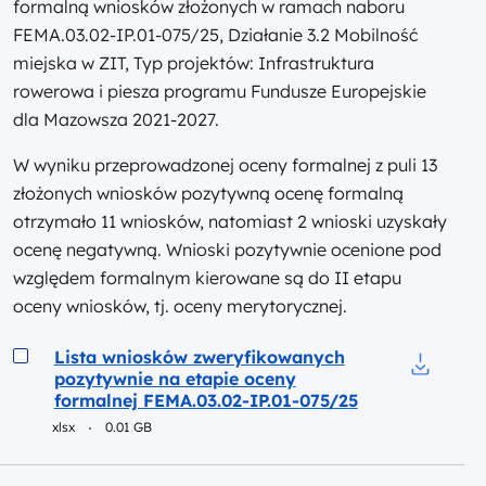
formalną wniosków złożonych w ramach naboru
FEMA.03.02-IP.01-075/25, Działanie 3.2 Mobilność
miejska w ZIT, Typ projektów: Infrastruktura
rowerowa i piesza programu Fundusze Europejskie
dla Mazowsza 2021-2027.
W wyniku przeprowadzonej oceny formalnej z puli 13
złożonych wniosków pozytywną ocenę formalną
otrzymało 11 wniosków, natomiast 2 wnioski uzyskały
ocenę negatywną. Wnioski pozytywnie ocenione pod
względem formalnym kierowane są do II etapu
oceny wniosków, tj. oceny merytorycznej.
Podgląd
Lista wniosków zweryfikowanych
pozytywnie na etapie oceny
Pobierz 
formalnej FEMA.03.02-IP.01-075/25
xlsx
0.01 GB