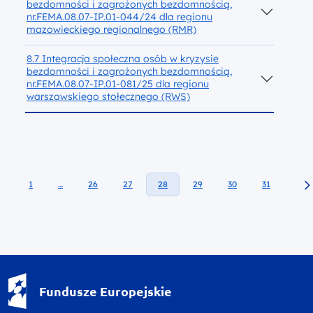
bezdomności i zagrożonych bezdomnością,
nr.FEMA.08.07-IP.01-044/24 dla regionu
mazowieckiego regionalnego (RMR)
8.7 Integracja społeczna osób w kryzysie
bezdomności i zagrożonych bezdomnością,
nr.FEMA.08.07-IP.01-081/25 dla regionu
warszawskiego stołecznego (RWS)
1
…
26
27
28
29
30
31
Fundusze Europejskie - logotyp
Fundusze Europejskie