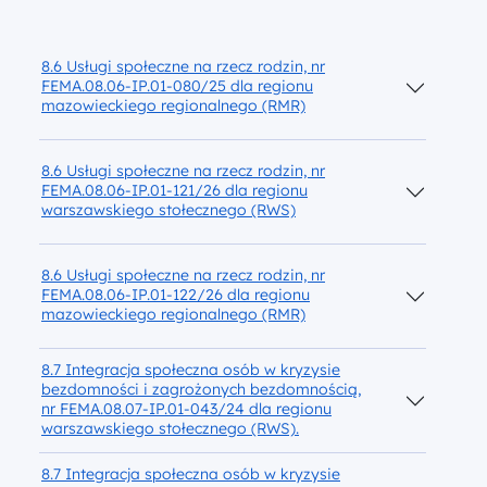
Małopolskie
8.6 Usługi społeczne na rzecz rodzin, nr
Harmonogram konkursów Regionalne
Harmonogram konkursów na 2022 rok
FEMA.08.06-IP.01-080/25 dla regionu
mazowieckiego regionalnego (RMR)
8.6 Usługi społeczne na rzecz rodzin, nr
FEMA.08.06-IP.01-121/26 dla regionu
warszawskiego stołecznego (RWS)
8.6 Usługi społeczne na rzecz rodzin, nr
FEMA.08.06-IP.01-122/26 dla regionu
mazowieckiego regionalnego (RMR)
8.7 Integracja społeczna osób w kryzysie
bezdomności i zagrożonych bezdomnością,
nr FEMA.08.07-IP.01-043/24 dla regionu
warszawskiego stołecznego (RWS).
8.7 Integracja społeczna osób w kryzysie