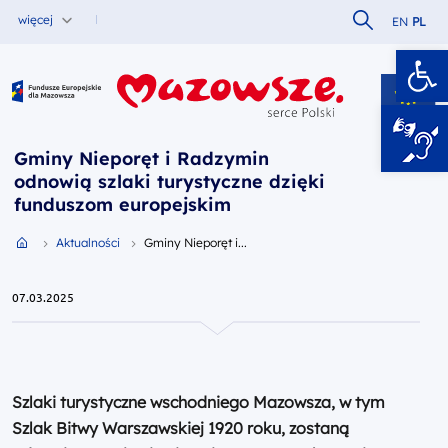
Szukaj w serw
więcej
EN
PL
Ot
Fundusze Europejskie dla Mazowsza
Gminy Nieporęt i Radzymin
odnowią szlaki turystyczne dzięki
funduszom europejskim
Przejdź do strony głównej portalu
Aktualności
Gminy Nieporęt i...
07.03.2025
Szlaki turystyczne wschodniego Mazowsza, w tym
Szlak Bitwy Warszawskiej 1920 roku, zostaną