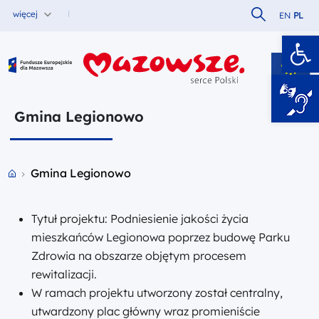
Szukaj w serw
więcej
EN
PL
Ot
Fundusze Europejskie dla Mazowsza
Gmina Legionowo
Przejdź do strony głównej portalu
Gmina Legionowo
Tytuł projektu: Podniesienie jakości życia
mieszkańców Legionowa poprzez budowę Parku
Zdrowia na obszarze objętym procesem
rewitalizacji.
W ramach projektu utworzony został centralny,
utwardzony plac główny wraz promieniście