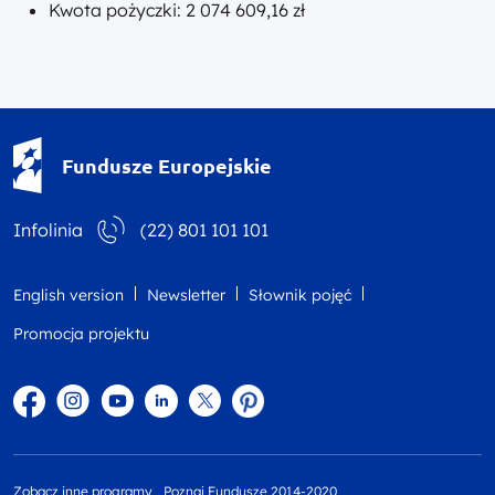
Kwota pożyczki: 2 074 609,16 zł
Fundusze Europejskie - logotyp
Fundusze Europejskie
Infolinia
(22) 801 101 101
English version
Newsletter
Słownik pojęć
Promocja projektu
Facebook
Instagram
YouTube
Linkedin
twitter
Pinterest
Zobacz inne programy
Poznaj Fundusze 2014-2020