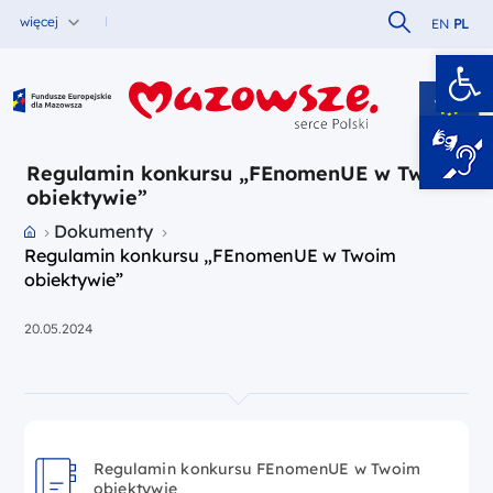
Szukaj w serw
więcej
EN
PL
Ot
Fundusze Europejskie dla Mazowsza
Regulamin konkursu „FEnomenUE w Twoim
obiektywie”
Przejdź do strony głównej portalu
Dokumenty
Regulamin konkursu „FEnomenUE w Twoim
obiektywie”
20.05.2024
Regulamin konkursu FEnomenUE w Twoim
obiektywie