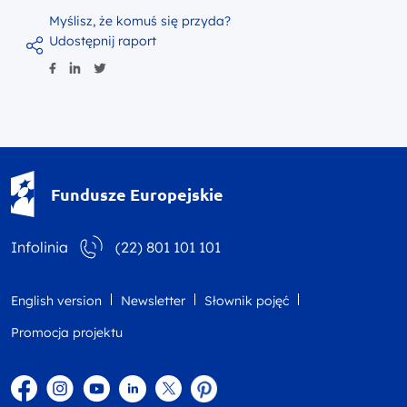
Myślisz, że komuś się przyda?
Udostępnij raport
Fundusze Europejskie - logotyp
Fundusze Europejskie
Infolinia
(22) 801 101 101
English version
Newsletter
Słownik pojęć
Promocja projektu
Facebook
Instagram
YouTube
Linkedin
twitter
Pinterest