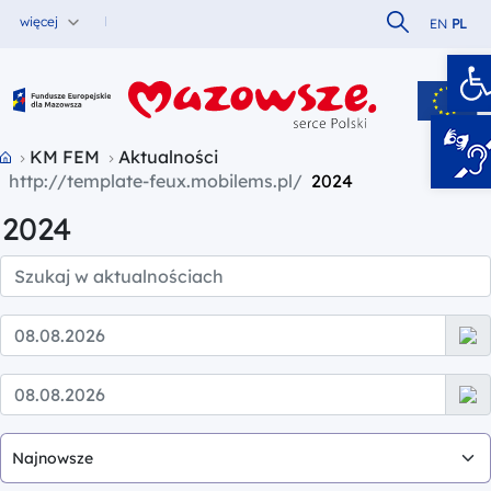
Szukaj w serw
więcej
EN
PL
O
Fundusze Europejskie dla Mazowsza
Przejdź do strony głównej portalu
KM FEM
Aktualności
2024
2024