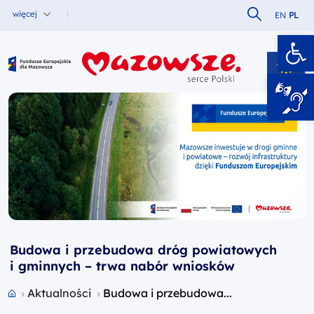
Szukaj w serw
więcej
EN
PL
Ot
Fundusze Europejskie dla Mazowsza
Budowa i przebudowa dróg powiatowych
i gminnych – trwa nabór wniosków
Przejdź do strony głównej portalu
Aktualności
Budowa i przebudowa...