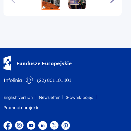
Fundusze Europejskie - logotyp
Fundusze Europejskie
Infolinia
(22) 801 101 101
English version
Newsletter
Słownik pojęć
Promocja projektu
Facebook
Instagram
YouTube
Linkedin
twitter
Pinterest