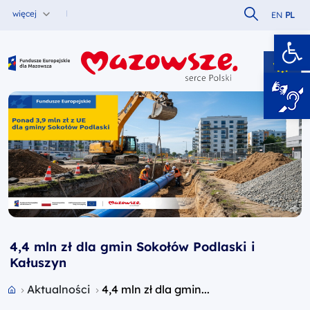
Szukaj w serw
więcej
EN
PL
Ot
Fundusze Europejskie dla Mazowsza
4,4 mln zł dla gmin Sokołów Podlaski i
Kałuszyn
Przejdź do strony głównej portalu
Aktualności
4,4 mln zł dla gmin...