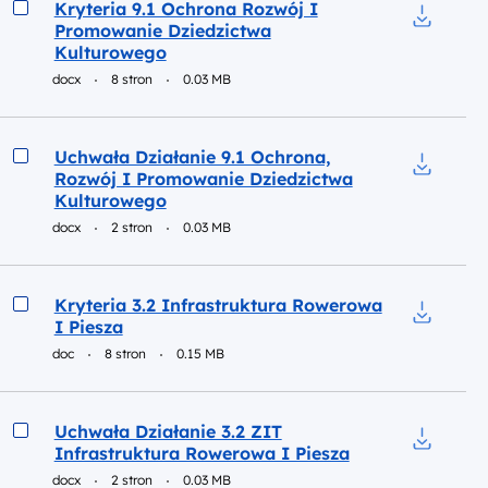
Podgląd
Kryteria 9.1 Ochrona Rozwój I
Promowanie Dziedzictwa
Pobierz d
Kulturowego
docx
8 stron
0.03 MB
Podgląd
Uchwała Działanie 9.1 Ochrona,
Rozwój I Promowanie Dziedzictwa
Pobierz d
Kulturowego
docx
2 stron
0.03 MB
Podgląd
Kryteria 3.2 Infrastruktura Rowerowa
I Piesza
Pobierz d
doc
8 stron
0.15 MB
Podgląd
Uchwała Działanie 3.2 ZIT
Infrastruktura Rowerowa I Piesza
Pobierz d
docx
2 stron
0.03 MB