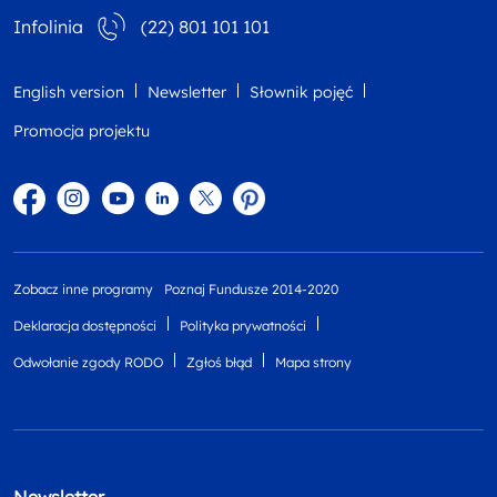
Infolinia
(22) 801 101 101
English version
Newsletter
Słownik pojęć
Promocja projektu
Facebook
Instagram
YouTube
Linkedin
twitter
Pinterest
Zobacz inne programy
Poznaj Fundusze 2014-2020
Deklaracja dostępności
Polityka prywatności
Odwołanie zgody RODO
Zgłoś błąd
Mapa strony
Newsletter