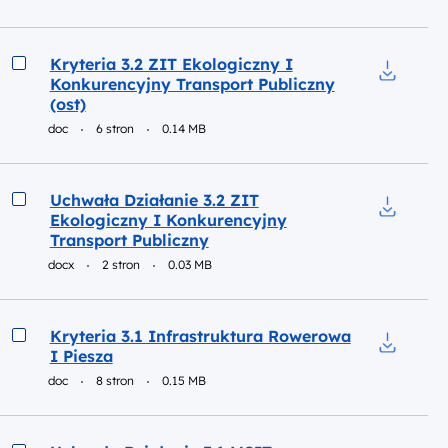
Podgląd
Kryteria 3.2 ZIT Ekologiczny I
Konkurencyjny Transport Publiczny
Pobierz d
(ost)
doc
6 stron
0.14 MB
Podgląd
Uchwała Działanie 3.2 ZIT
Ekologiczny I Konkurencyjny
Pobierz d
Transport Publiczny
docx
2 stron
0.03 MB
Podgląd
Kryteria 3.1 Infrastruktura Rowerowa
I Piesza
Pobierz d
doc
8 stron
0.15 MB
Podgląd