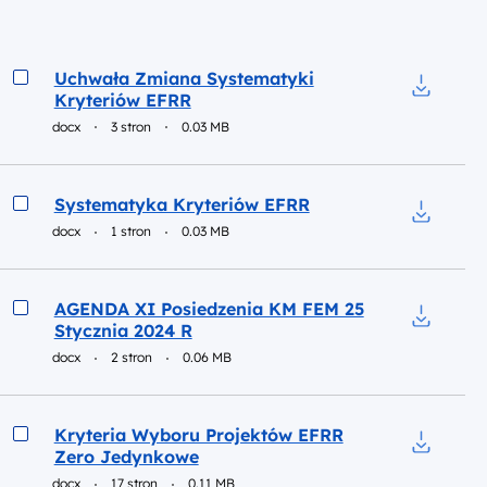
Podgląd
Uchwała Zmiana Systematyki
Kryteriów EFRR
Pobierz 
docx
3 stron
0.03 MB
Podgląd
Systematyka Kryteriów EFRR
docx
1 stron
0.03 MB
Pobierz 
Podgląd
AGENDA XI Posiedzenia KM FEM 25
Stycznia 2024 R
Pobierz 
docx
2 stron
0.06 MB
Podgląd
Kryteria Wyboru Projektów EFRR
Zero Jedynkowe
Pobierz 
docx
17 stron
0.11 MB