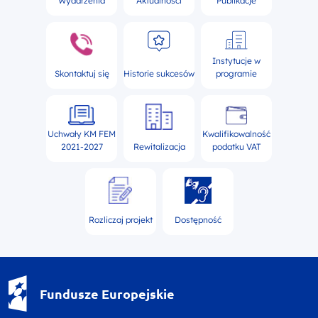
Wydarzenia
Aktualności
Publikacje
Instytucje w
Skontaktuj się
Historie sukcesów
programie
Uchwały KM FEM
Kwalifikowalność
2021-2027
Rewitalizacja
podatku VAT
Rozliczaj projekt
Dostępność
Fundusze Europejskie - logotyp
Fundusze Europejskie