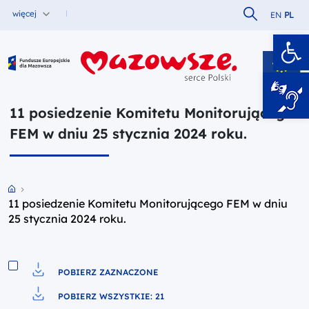
Szukaj w serw
więcej
EN
PL
Ot
Fundusze Europejskie dla Mazowsza
11 posiedzenie Komitetu Monitorującego
FEM w dniu 25 stycznia 2024 roku.
Przejdź do strony głównej portalu
11 posiedzenie Komitetu Monitorującego FEM w dniu
25 stycznia 2024 roku.
POBIERZ ZAZNACZONE
Pobierz do pliku
POBIERZ WSZYSTKIE: 21
Pobierz do pliku