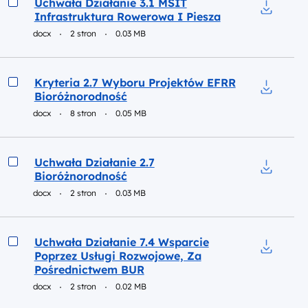
Uchwała Działanie 3.1 MSIT
Infrastruktura Rowerowa I Piesza
Pobierz d
docx
2 stron
0.03 MB
Podgląd
Kryteria 2.7 Wyboru Projektów EFRR
Bioróżnorodność
Pobierz d
docx
8 stron
0.05 MB
Podgląd
Uchwała Działanie 2.7
Bioróżnorodność
Pobierz d
docx
2 stron
0.03 MB
Podgląd
Uchwała Działanie 7.4 Wsparcie
Poprzez Usługi Rozwojowe, Za
Pobierz 
Pośrednictwem BUR
docx
2 stron
0.02 MB