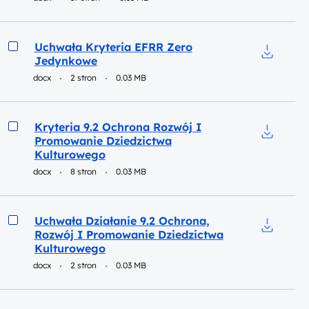
Podgląd
Uchwała Kryteria EFRR Zero
Jedynkowe
Pobierz 
docx
2 stron
0.03 MB
Podgląd
Kryteria 9.2 Ochrona Rozwój I
Promowanie Dziedzictwa
Pobierz 
Kulturowego
docx
8 stron
0.03 MB
Podgląd
Uchwała Działanie 9.2 Ochrona,
Rozwój I Promowanie Dziedzictwa
Pobierz 
Kulturowego
docx
2 stron
0.03 MB