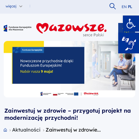
Szukaj w serw
więcej
EN
PL
Ot
Fundusze Europejskie dla Mazowsza
Zainwestuj w zdrowie – przygotuj projekt na
modernizację przychodni!
Przejdź do strony głównej portalu
Aktualności
Zainwestuj w zdrowie...